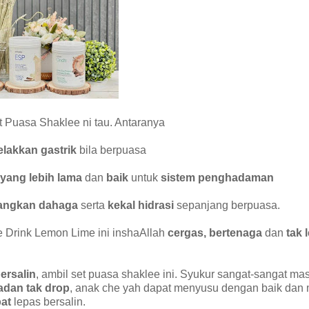
Puasa Shaklee ni tau. Antaranya
elakkan gastrik
bila berpuasa
yang lebih lama
dan
baik
untuk
sistem penghadaman
angkan dahaga
serta
kekal hidrasi
sepanjang berpuasa.
 Drink Lemon Lime ini inshaAllah
cergas,
bertenaga
dan
tak 
ersalin
, ambil set puasa shaklee ini. Syukur sangat-sangat ma
adan tak drop
, anak che yah dapat menyusu dengan baik dan
at
lepas bersalin.