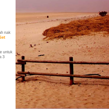
ah nak
Set
e untuk
a 3