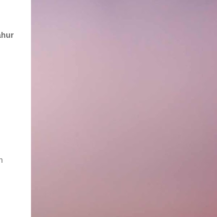
ahur
n