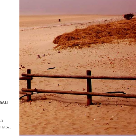
lesu
sa
 masa