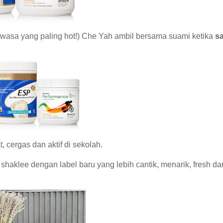
 dewasa yang paling hot!) Che Yah ambil bersama suami ketika
s
 cergas dan aktif di sekolah.
haklee dengan label baru yang lebih cantik, menarik, fresh da