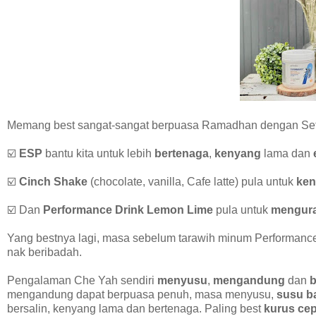
Memang best sangat-sangat berpuasa Ramadhan dengan Set 
☑️
ESP
bantu kita untuk lebih
bertenaga
,
kenyang
lama dan
☑️
Cinch Shake
(chocolate, vanilla, Cafe latte) pula untuk
ken
☑️ Dan
Performance Drink Lemon Lime
pula untuk
mengur
Yang bestnya lagi, masa sebelum tarawih minum Performance
nak beribadah.
Pengalaman Che Yah sendiri
menyusu
,
mengandung
dan
b
mengandung dapat berpuasa penuh, masa menyusu,
susu b
bersalin, kenyang lama dan bertenaga. Paling best
kurus
cep