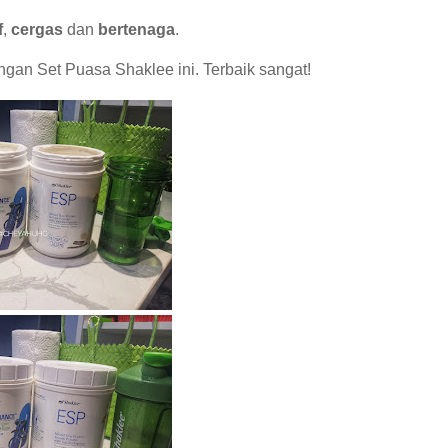
f
,
cergas
dan
bertenaga
.
gan Set Puasa Shaklee ini. Terbaik sangat!