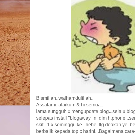
Bismillah..walhamdulillah...
Assalamu'alaikum & hi semua..
lama sungguh x mengupdate blog...selalu blo
selepas install "blogaway" ni dlm h.phone...s
skit...1 x seminggu ke...hehe..tlg doakan ye..b
berbalik kepada topic harini...Bagaimana cara