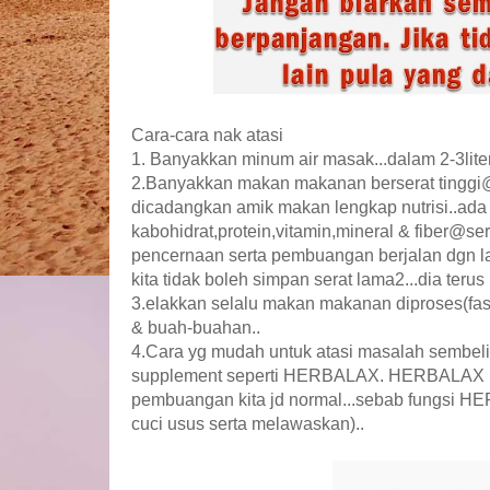
Cara-cara nak atasi
1. Banyakkan minum air masak...dalam 2-3liter
2.Banyakkan makan makanan berserat tinggi@ b
dicadangkan amik makan lengkap nutrisi..ada
kabohidrat,protein,vitamin,mineral & fiber@se
pencernaan serta pembuangan berjalan dgn 
kita tidak boleh simpan serat lama2...dia terus
3.elakkan selalu makan makanan diproses(fa
& buah-buahan..
4.Cara yg mudah untuk atasi masalah sembel
supplement seperti HERBALAX. HERBALAX i
pembuangan kita jd normal...sebab fungsi H
cuci usus serta melawaskan)..