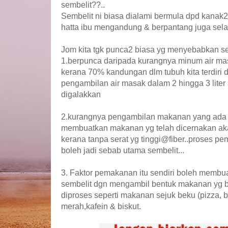
sembelit??..
Sembelit ni biasa dialami bermula dpd kanak
hatta ibu mengandung & berpantang juga selal
Jom kita tgk punca2 biasa yg menyebabkan sem
1.berpunca daripada kurangnya minum air masa
kerana 70% kandungan dlm tubuh kita terdiri d
pengambilan air masak dalam 2 hingga 3 liter
digalakkan
2.kurangnya pengambilan makanan yang ada fib
membuatkan makanan yg telah dicernakan ak
kerana tanpa serat yg tinggi@fiber..proses p
boleh jadi sebab utama sembelit...
3. Faktor pemakanan itu sendiri boleh membu
sembelit dgn mengambil bentuk makanan yg b
diproses seperti makanan sejuk beku (pizza, b
merah,kafein & biskut.