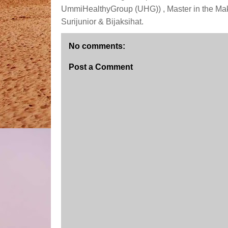
UmmiHealthyGroup (UHG)) , Master in the Ma
Surijunior & Bijaksihat.
No comments:
Post a Comment