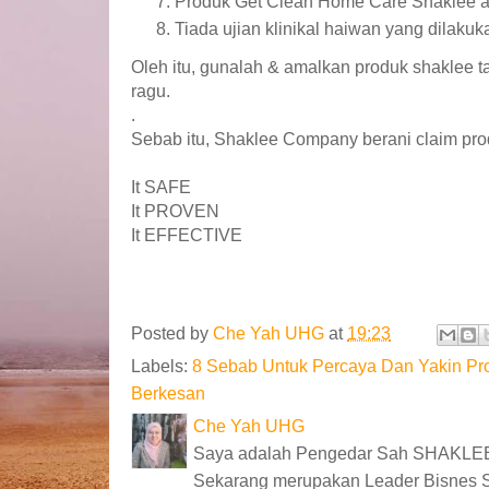
Produk Get Clean Home Care Shaklee ad
Tiada ujian klinikal haiwan yang dilaku
Oleh itu, gunalah & amalkan produk shaklee 
ragu.
.
Sebab itu, Shaklee Company berani claim pr
It SAFE
It PROVEN
It EFFECTIVE
Posted by
Che Yah UHG
at
19:23
Labels:
8 Sebab Untuk Percaya Dan Yakin Pr
Berkesan
Che Yah UHG
Saya adalah Pengedar Sah SHAKLEE
Sekarang merupakan Leader Bisnes 