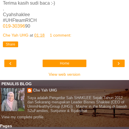
Terima kasih sudi baca :-)
.
Cyahshaklee
#UHFteamRICH
019-30396
90
Che Yah UHG
at
01:18
1 comment:
Share
‹
›
Home
View web version
PENULIS BLOG
Che Yah UHG
Saya adalah Pengedar Sah SHAKLEE Sejak Tahun 2012
dan Sekarang merupakan Leader Bisnes Shaklee (CEO of
UmmiHealthyGroup (UHG)) , Master in the Making di bawah
S2uFamilies, Surijunior & Bijaksihat.
View my complete profile
Pages