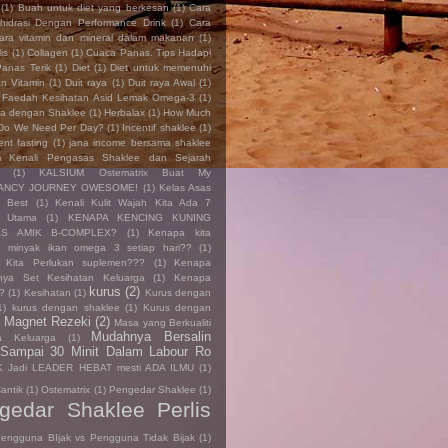
(1)
Buah untuk diet yang berkesan
(1)
Cara
hidrasi Dengan Performance Drink
(1)
Cara
ara vitamin dan mineral dalam makanan
(1)
is
(1)
Collagen
(1)
Cuaca Panas. Tips Hadapi
anas Terik
(1)
Diet
(1)
Diet untuk memenuhi
an Vitamin
(1)
Duit raya
(1)
Duit raya Awal
(1)
Faedah Kesihatan Asid Lemak Omega-3
(1)
ya dengan Shaklee
(1)
Herbalax
(1)
How Much
 Do We Need Per Day?
(1)
Incentif shaklee
(1)
tent fasting
(1)
jana income bersama shaklee
 Kenali Pengasas Shaklee dan Sejarah
(1)
KALSIUM Ostematrix Buat My
ANCY JOURNEY OWESOME!
(1)
Kelas Asas
n Best
(1)
Kenali Kulit Wajah Kita Ada 7
n Utama
(1)
KENAPA KENCING KUNING
AS AMIK B-COMPLEX?
(1)
Kenapa kita
n minyak ikan omega 3 setiap hari??
(1)
 Kita Perlukan suplemen???
(1)
Kenapa
nya Set Kesihatan Keluarga
(1)
Kenapa
kurus
(2)
?
(1)
Kesihatan
(1)
Kurus dengan
1)
kurus dengan shaklee
(1)
Kurus dengan
Magnet Rezeki
(2)
)
Masa yang Berkualiti
Mudahnya Bersalin
a Keluarga
(1)
 Sampai 30 Minit Dalam Labour Ro
 Jadi LEADER HEBAT mesti ADA ILMU
(1)
antik
(1)
Ostematrix
(1)
Pengedar Shaklee
(1)
gedar Shaklee Perlis
engguna BIjak vs Pengguna Tidak Bijak
(1)