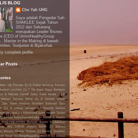
LIS BLOG
Che Yah UHG
Saya adalah Pengedar Sah
SHAKLEE Sejak Tahun
2012 dan Sekarang
merupakan Leader Bisnes
ee (CEO of UmmiHealthyGroup
 , Master in the Making di bawah
ilies, Surijunior & Bijaksihat.
y complete profile
ar Posts
ories
Make Up Pantas
(1)
4 Fakta tentang Kanser
baikan Lechitin
(1)
7 Tip Atasi Dagu Berlapis
ps & Rahsia Cantik Jelita Awet Muda
(1)
8
 Makan Secara Sihat
(1)
8 Sebab Untuk
a Dan Yakin Produk Shaklee Selamat Dan
n
(1)
9 sebab kenapa community bisnes
 sangat best
(1)
Advanced Joint Health Tablet
1)
Antara Kebaikan-kebaikan Mandi di Waktu
BABYWEARING Banyak Bantu Mudahkan
akan IBU SIBUK seperti SAYA
(1)
Bisnes
1)
Bisnes Online Terbaik
(1)
Bisnes Shaklee
 oh Blog!
(1)
BlogMegaShaklee2.0
(1)
bonus