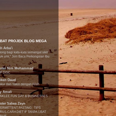
BAT PROJEK BLOG MEGA
ah Arba'i
long bagi kata-kata semangat sikit
uk umi," Jom Baca Perkongsian Ibu
ster Nini Muhammad
IP DISC
iken Daud
kur dan Yakin dengan Allah
ly Amali
AKLEE FUN DAY & BUSINESSES
ster Salwa Zeyn
TERMITTENT FASTING : TIPS
RUS CARA DIET IF TANPA UBAT