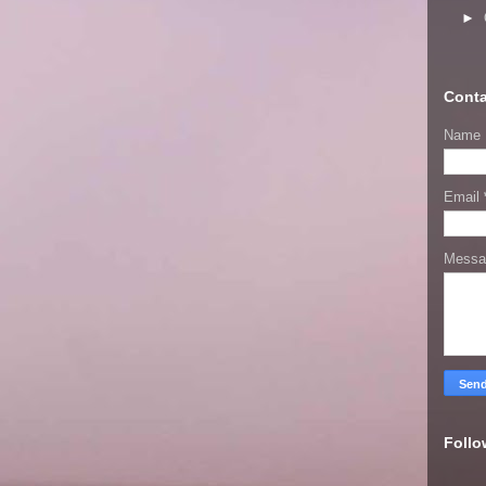
►
Conta
Name
Email
Mess
Follo