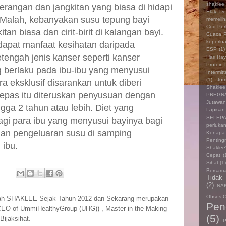
shaklee
erangan dan jangkitan yang biasa di hidapi
Elak De
. Malah, kebanyakan susu tepung bayi
memelih
Cod Perl
n biasa dan cirit-birit di kalangan bayi.
Cuaca P
keperlu
ndapat manfaat kesihatan daripada
ESP
(1)
tengah jenis kanser seperti kanser
Hari Ra
Protein
g berlaku pada ibu-ibu yang menyusui
Intermit
(1)
Jom
 eksklusif disarankan untuk diberi
Shaklee
lepas itu diteruskan penyusuan dengan
PREGN
Jutawa
a 2 tahun atau lebih. Diet yang
Lapisa
SELEP
gi para ibu yang menyusui bayinya bagi
perluka
an pengeluaran susu di samping
Kenapa
Penting
 ibu.
Shaklee
Cepat
(
Sihat
(1
Bersam
Tidak
(2)
NAK
Obses C
ah SHAKLEE Sejak Tahun 2012 dan Sekarang merupakan
Pen
CEO of UmmiHealthyGroup (UHG)) , Master in the Making
(5)
Bijaksihat.
P