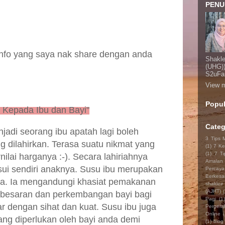
PENU
 info yang saya nak share dengan anda
Shakl
(UHG))
S2uFam
View m
Popul
 Kepada Ibu dan Bayi"
Categ
adi seorang ibu apatah lagi boleh
3 Tips 
g dilahirkan. Terasa suatu nikmat yang
(1)
7 Ke
(1)
7 Ti
nilai harganya :-). Secara lahiriahnya
Amalan
ui sendiri anaknya. Susu ibu merupakan
Percay
Berkesa
da. Ia mengandungi khasiat pemakanan
shaklee
(AJHT)
(
besaran dan perkembangan bayi bagi
Pagi
(1)
dengan sihat dan kuat. Susu ibu juga
Perger
Online
(
ng diperlukan oleh bayi anda demi
(1)
blog