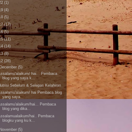
22
(1)
19
(4)
18
(5)
17
(17)
16
(5)
15
(11)
14
(14)
13
(8)
12
(28)
December
(5)
ssalamu'alaikum/ hai... Pembaca
blog yang saya k...
utrisi Sebelum & Selepas Kelahiran
ssalamu'alaikum/ hai Pembaca blog
yang saya...
ssalamu'alaikum/hai... Pembaca
blog yang dika...
Assalamualaikum/hai.. Pembaca
blogku yang ku k...
November
(5)