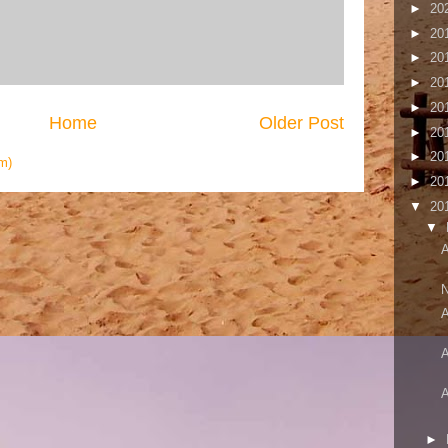
►
20
►
20
►
20
►
20
►
20
Home
Older Post
►
20
►
20
m)
►
20
▼
20
▼
A
N
A
A
►