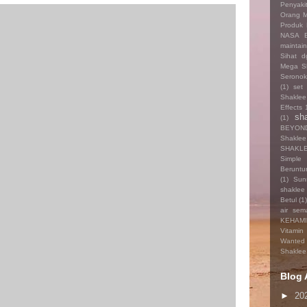
Penyaki
Orang 
Produk
NASA 
maintai
Sihat 
Mega S
Seronok
(1)
set
Shakle
Effects 
sh
(1)
BEYON
Shaklee
SHAKL
Simple
Beruntu
(1)
Sun
shaklee
Betul
(1
air sem
KEHAM
Vitamin 
Wanted
Shaklee
Blog 
►
20