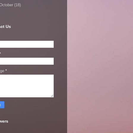
October
(18)
ct Us
*
age
*
wers