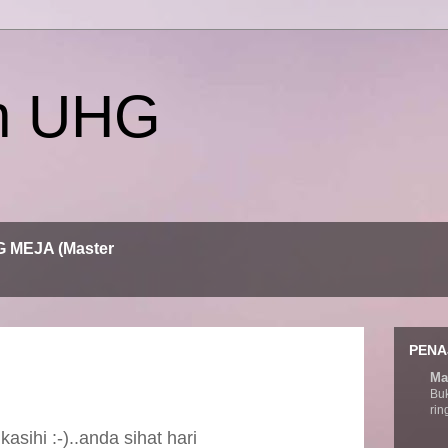
h UHG
MEJA (Master
PENA
Mas
Bu
rin
sihi :-)..anda sihat hari