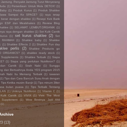
t Jantung. Penyakit Jantung Turut Menyerang
Muda
(1)
Persediaan Untuk Mula DETOX!
(1)
 Baby
(1)
Produk Kurus
(1)
Produk Shaklee
Bawa Sampai Ke SPACE?
(1)
raya tetap
n berat dengan shaklee
(1)
Resepi Kek Batik
dgn ESP dan Mealshakes
(1)
Review Blog
haklee
(1)
SELAMAT. LEMBUT.ORGANIK
(1)
nya raya dengan shaklee
(1)
Set Kulit Cantik
set kurus shaklee
(2)
 kurus
(1)
Set
e RAHMAH
(1)
Shaklee baby
(1)
Shaklee
1
(1)
Shaklee Effects 2
(1)
Shaklee Fun day
aklee perlis
(2)
Shaklee Products go
D ORGANICS?
(1)
shaklee ready stock
(1)
 Supplements
(1)
Shaklee Terbaik
(1)
Siapa
EE?
(1)
Siapa yang perlukan Nutriferon?
(1)
 dan Cantik
(1)
Sirah Nabi
(1)
Sunggu
ng dan Bertuahnya Anda YES program 2015
nah Nabi Itu Memang Terbaik
(1)
tawaran
(1)
Tips dan Cara Bancuh Susu Anak dengan
)
Tips Ketika musim Banjir
(1)
Tips minum 3liter
asa bulan puasa
(1)
Tips Terbaik Tentang
ILAN
(1)
Uniknya Nutriferon
(1)
Vitamin C
(1)
Kulit Cantik
(1)
VIVIX
(1)
Vivix The Most
 Supplement
(1)
Wow Bestnya Jadi Ahli
(1)
Archive
23
(13)