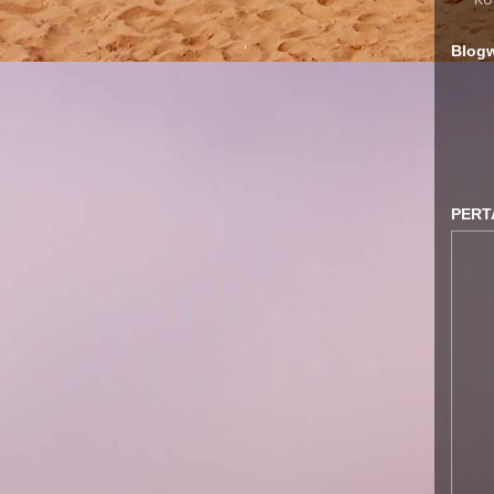
KU
Blogw
PERT