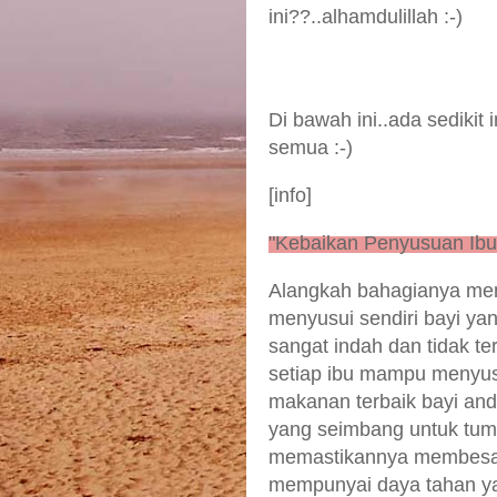
ini??..alhamdulillah :-)
Di bawah ini..ada sedikit
semua :-)
[info]
"Kebaikan Penyusuan Ibu
Alangkah bahagianya menj
menyusui sendiri bayi yan
sangat indah dan tidak ter
setiap ibu mampu menyus
makanan terbaik bayi an
yang seimbang untuk tum
memastikannya membesar 
mempunyai daya tahan ya