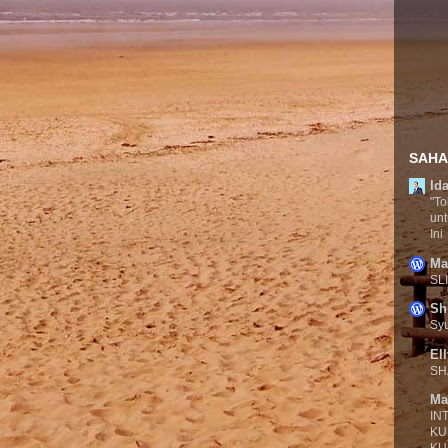
SAHA
Id
"To
unt
Ini
Ma
SL
Sh
Syu
El
SH
Ma
IN
KU