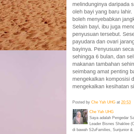
melindunginya daripada s
oleh bayi yang baru lahir
boleh menyebabkan jangkita
Selain bayi, ibu juga me
penyusuan tersebut. Sese
payudara dan ovari jaran
bayinya. Penyusuan secara
sehingga 6 bulan, dan se
makanan tambahan sehingg
seimbang amat penting ba
mengekalkan komposisi d
mengekalkan kesihatan si
Posted by
Che Yah UHG
at
20:53
Che Yah UHG
Saya adalah Pengedar S
Leader Bisnes Shaklee (
di bawah S2uFamilies, Surijunior & 