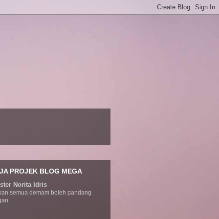
JA PROJEK BLOG MEGA
ter Norita Idris
kan semua demam boleh pandang
gan