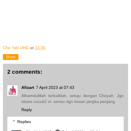
Che Yah UHG
at
23:35
Share
2 comments:
Afizart
7 April 2023 at 07:43
Alhamdulillah terbaiklah. setuju dengan Cheyah. Jgn
obses cucuk2 ni. seriau dgn kesan jangka panjang.
Reply
Replies