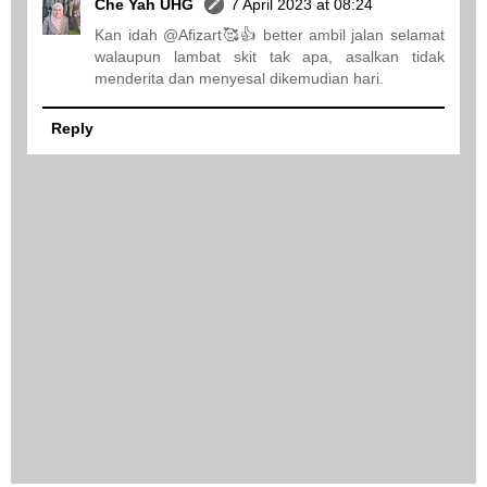
Che Yah UHG
7 April 2023 at 08:24
Kan idah @Afizart🥰👍 better ambil jalan selamat
walaupun lambat skit tak apa, asalkan tidak
menderita dan menyesal dikemudian hari.
Reply