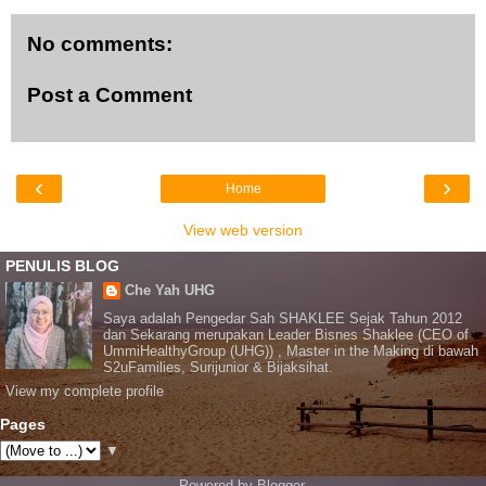
No comments:
Post a Comment
‹
›
Home
View web version
PENULIS BLOG
Che Yah UHG
Saya adalah Pengedar Sah SHAKLEE Sejak Tahun 2012
dan Sekarang merupakan Leader Bisnes Shaklee (CEO of
UmmiHealthyGroup (UHG)) , Master in the Making di bawah
S2uFamilies, Surijunior & Bijaksihat.
View my complete profile
Pages
▼
Powered by
Blogger
.