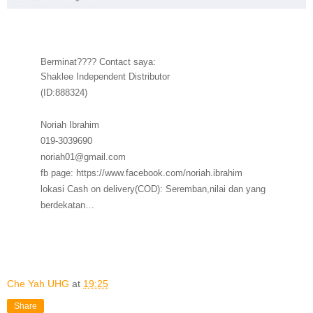
Berminat???? Contact saya:
Shaklee Independent Distributor
(ID:888324)
Noriah Ibrahim
019-3039690
noriah01@gmail.com
fb page:
https://www.facebook.com/noriah.ibrahim
lokasi Cash on delivery(COD): Seremban,nilai dan yang
berdekatan…
Che Yah UHG
at
19:25
Share